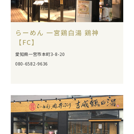
らーめん 一宮鶏白湯 鶏神
【FC】
愛知県一宮市本町3-8-20
080-6582-9636