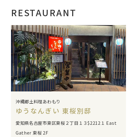
RESTAURANT
沖縄郷土料理あわもり
ゆうなんぎい 東桜別邸
愛知県名古屋市東区東桜２丁目１３$2212１ East
Gather 東桜 2F